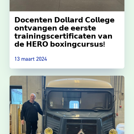
𝗗𝗼𝗰𝗲𝗻𝘁𝗲𝗻 𝗗𝗼𝗹𝗹𝗮𝗿𝗱 𝗖𝗼𝗹𝗹𝗲𝗴𝗲
𝗼𝗻𝘁𝘃𝗮𝗻𝗴𝗲𝗻 𝗱𝗲 𝗲𝗲𝗿𝘀𝘁𝗲
𝘁𝗿𝗮𝗶𝗻𝗶𝗻𝗴𝘀𝗰𝗲𝗿𝘁𝗶𝗳𝗶𝗰𝗮𝘁𝗲𝗻 𝘃𝗮𝗻
𝗱𝗲 𝗛𝗘𝗥𝗢 𝗯𝗼𝘅𝗶𝗻𝗴𝗰𝘂𝗿𝘀𝘂𝘀!
13 maart 2024