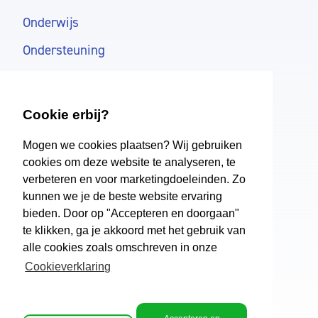
Onderwijs
Ondersteuning
Schoolkosten
Aanmelden
Cookie erbij?
Mogen we cookies plaatsen? Wij gebruiken
Dollard College
cookies om deze website te analyseren, te
verbeteren en voor marketingdoeleinden. Zo
Over ons
kunnen we je de beste website ervaring
Regelingen
bieden. Door op "Accepteren en doorgaan"
te klikken, ga je akkoord met het gebruik van
Nieuws
alle cookies zoals omschreven in onze
Werken bij
Cookieverklaring
Documenten